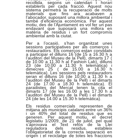
recollida, segons un calendari i horari
establerts per cada fracció. Aquest nou
sistema permetrà la recuperació de molts
materials que fins ara acabaven a
l’abocador, suposant una millora ambiental i
també d’eficiència econòmica. Per aquest
motiu, des de l’Ajuntament es vol fer un pas
endavant que suposarà una millora en
matèria de residus i un fort compromís
ambiental amb la ciutat.
Per a l’ocasió, s’han organitzat unes
sessions participatives per als comerços i
restauradors. Els comerços estan convidats
a participar el dilluns 16 (de 15 a 16.30 h a
l’auditori del Museu de la Pell), dimarts 17 (
de 10.00 a 11.30 h al Fashion Lab), dilluns
23 (de 10.00 a 11.30 h telemàtica) i
dimecres 25 ( de 15.00 a 16.30 h
telemàtica). Les sessions pels restauradors
seran el dilluns 16 (de 10.00 a 11.30 h a
l’auditori del Museu de la Pell) i el dimarts
24 (de 17.00 a 18.30 h telemàtica). El
paradistes del Mercat tenen la cita el
dimarts 17 (de les 16.00 a les 17.30 h a
l’auditori del Museu de la Pell) i el dimarts
24 (de les 14.00 a 15.30 h telemàtica).
Els residus comercials representen de
mitjana als municipis catalans entre un 36%
i un 40% del total de residus que es
generen. Per aquest motiu, el decret
legislatiu 1/2009, de 21 de juliol, pel qual
s’aprovava el Text refós de la Llei
reguladora dels residus, estableix
l’obligatorietat de la correcta separació en
origen i el reciclatge de totes les fraccions