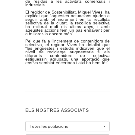
de residus a les activitats comercials i
industrials.
El regidor de Sostenibilitat, Miquel Vives, ha
explicat que “aquestes actuacions ajuden a
seguir amb el increment en la recollida
selectiva de la ciutat. la recollida selectiva
ha millorat molt els ultims anys, i amb
aqeustes accions fem un pas endavant per
a millorar-la encara més”
Pel que fa a l’increment de contenidors de
selectiva, el regidor Vives ha detallat que
“les enquestes i estudis indicaven que el
nivell de reciclatge augmentaria si els
diferents contenidors de selectiva
estiguessin agrupats, una aportació que
ens va semblar encertada i així ho hem fet”.
ELS NOSTRES ASSOCIATS
Totes les poblacions