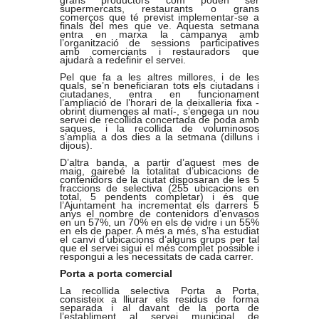
grans productors com poden ser
supermercats, restaurants o grans
comerços que té previst implementar-se a
finals del mes que ve. Aquesta setmana
entra en marxa la campanya amb
l’organització de sessions participatives
amb comerciants i restauradors que
ajudarà a redefinir el servei.
Pel que fa a les altres millores, i de les
quals, se’n beneficiaran tots els ciutadans i
ciutadanes, entra en funcionament
l’ampliació de l’horari de la deixalleria fixa -
obrint diumenges al matí-, s’engega un nou
servei de recollida concertada de poda amb
saques, i la recollida de voluminosos
s’amplia a dos dies a la setmana (dilluns i
dijous).
D’altra banda, a partir d’aquest mes de
maig, gairebé la totalitat d’ubicacions de
contenidors de la ciutat disposaran de les 5
fraccions de selectiva (255 ubicacions en
total, 5 pendents completar) i és que
l’Ajuntament ha incrementat els darrers 5
anys el nombre de contenidors d’envasos
en un 57%, un 70% en els de vidre i un 55%
en els de paper. A més a més, s’ha estudiat
el canvi d’ubicacions d’alguns grups per tal
que el servei sigui el més complet possible i
respongui a les necessitats de cada carrer.
Porta a porta comercial
La recollida selectiva Porta a Porta,
consisteix a lliurar els residus de forma
separada i al davant de la porta de
l’establiment al servei municipal de