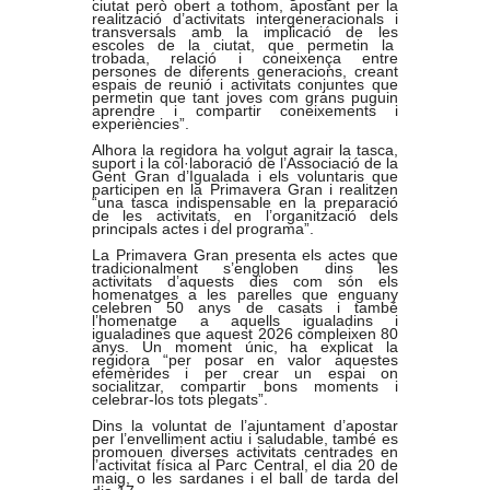
ciutat però obert a tothom, apostant per la
realització d’activitats intergeneracionals i
transversals amb la implicació de les
escoles de la ciutat, que permetin la
trobada, relació i coneixença entre
persones de diferents generacions, creant
espais de reunió i activitats conjuntes que
permetin que tant joves com grans puguin
aprendre i compartir coneixements i
experiències”.
Alhora la regidora ha volgut agrair la tasca,
suport i la col·laboració de l’Associació de la
Gent Gran d’Igualada i els voluntaris que
participen en la Primavera Gran i realitzen
“una tasca indispensable en la preparació
de les activitats, en l’organització dels
principals actes i del programa”.
La Primavera Gran presenta els actes que
tradicionalment s’engloben dins les
activitats d’aquests dies com són els
homenatges a les parelles que enguany
celebren 50 anys de casats i també
l’homenatge a aquells igualadins i
igualadines que aquest 2026 compleixen 80
anys. Un moment únic, ha explicat la
regidora “per posar en valor aquestes
efemèrides i per crear un espai on
socialitzar, compartir bons moments i
celebrar-los tots plegats”.
Dins la voluntat de l’ajuntament d’apostar
per l’envelliment actiu i saludable, també es
promouen diverses activitats centrades en
l’activitat física al Parc Central, el dia 20 de
maig, o les sardanes i el ball de tarda del