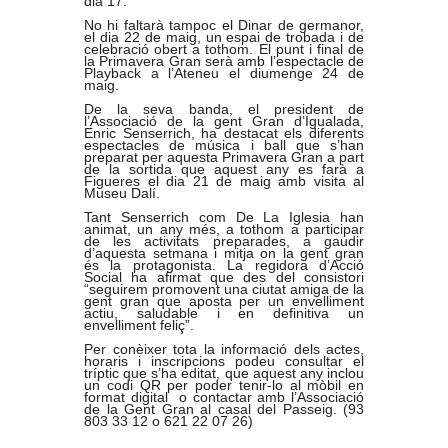
dia 17.
No hi faltarà tampoc el Dinar de germanor,
el dia 22 de maig, un espai de trobada i de
celebració obert a tothom. El punt i final de
la Primavera Gran serà amb l’espectacle de
Playback a l’Ateneu el diumenge 24 de
maig.
De la seva banda, el president de
l’Associació de la gent Gran d’Igualada,
Enric Senserrich, ha destacat els diferents
espectacles de música i ball que s’han
preparat per aquesta Primavera Gran a part
de la sortida que aquest any es farà a
Figueres el dia 21 de maig amb visita al
Museu Dalí.
Tant Senserrich com De La Iglesia han
animat, un any més, a tothom a participar
de les activitats preparades, a gaudir
d’aquesta setmana i mitja on la gent gran
és la protagonista. La regidora d’Acció
Social ha afirmat que des del consistori
“seguirem promovent una ciutat amiga de la
gent gran que aposta per un envelliment
actiu, saludable i en definitiva un
envelliment feliç”.
Per conèixer tota la informació dels actes,
horaris i inscripcions podeu consultar el
tríptic que s’ha editat, que aquest any inclou
un codi QR per poder tenir-lo al mòbil en
format digital o contactar amb l’Associació
de la Gent Gran al casal del Passeig. (93
803 33 12 o 621 22 07 26)