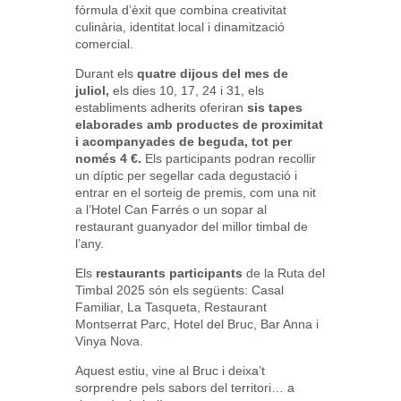
fórmula d’èxit que combina creativitat
culinària, identitat local i dinamització
comercial.
Durant els
quatre dijous del mes de
juliol,
els dies 10, 17, 24 i 31, els
establiments adherits oferiran
sis tapes
elaborades amb productes de proximitat
i acompanyades de beguda, tot per
només 4 €.
Els participants podran recollir
un díptic per segellar cada degustació i
entrar en el sorteig de premis, com una nit
a l’Hotel Can Farrés o un sopar al
restaurant guanyador del millor timbal de
l’any.
Els
restaurants participants
de la Ruta del
Timbal 2025 són els següents: Casal
Familiar, La Tasqueta, Restaurant
Montserrat Parc, Hotel del Bruc, Bar Anna i
Vinya Nova.
Aquest estiu, vine al Bruc i deixa’t
sorprendre pels sabors del territori… a