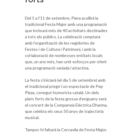
Del 5 a l'11 de setembre, Piera acollirà la
tradicional Festa Major amb una programació
que inclourà més de 40 activitats destinades
a tots els públics. La celebració comptarà
amb l’organització de les regidories de
Festes i de Cultura i Patrimoni, i amb la
col·laboració de nombroses entitats locals
que, un any més, han unit esforços per oferir
una programació variada i atractiva.
La festa s’iniciarà (el dia 5 de setembre) amb
el tradicional pregó i un espectacle de Pep
Plaza, conegut humorista català. Un dels
plats forts de la festa grossa d’enguany serà
el concert de la Companyia Elèctrica Dharma,
que celebra els seus 50 anys de trajectòria
musical.
Tampoc hi faltarà la Cercavila de Festa Major,